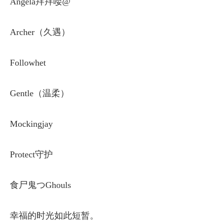
Angela拜拜喽@
Archer（久遇）
Followhet
Gentle（温柔）
Mockingjay
Protect守护
食尸鬼つGhouls
幸福的时光如此短暂。