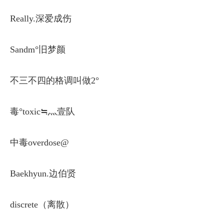
Really.深爱成伤
Sandm°旧梦颜
不三不四的格调叫做2°
毒°toxic≒灬壹队
中毒overdose@
Baekhyun.边伯贤
discrete（离散）