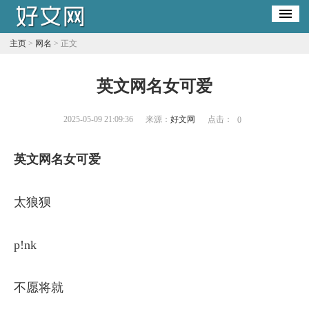
主页
>
网名
> 正文
英文网名女可爱
2025-05-09 21:09:36
来源：
好文网
点击：
0
英文网名女可爱
太狼狈
p!nk
不愿将就