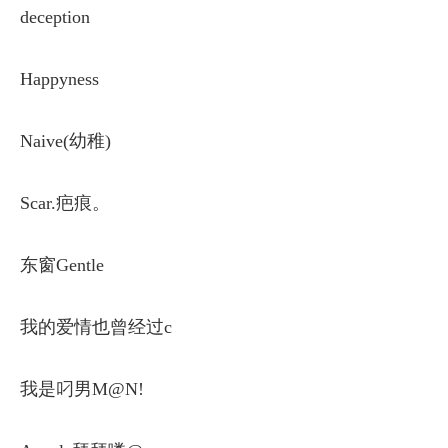
deception
Happyness
Naive(幼稚)
Scar.疤痕。
东窗Gentle
我的爱情也曾经过c
我是叼男M@N!