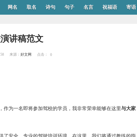
网名
取名
诗句
句子
名言
祝福语
寄语
校演讲稿范文
:58
来源：
好文网
点击：
0
，作为一名即将参加驾校的学员，我非常荣幸能够在这里
与大家
供了安全、专业的驾驶培训环境，在这里，我们将通过教练的指