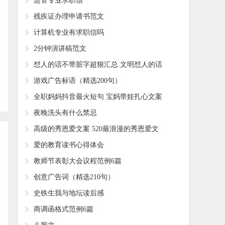
运管专业求职信
残疾证办理申请书范文
计算机专业有求职信吗
2分钟演讲稿范文
怼人的话不带脏字超狠汇总 文明怼人的话
(精选80句)
游戏广告标语（精选200句）
全职妈妈抖音最火短句 宝妈带娃扎心文案
(精选51句)
夜晚洗头有什么禁忌
高级的秀恩爱文案 520最浪漫的秀恩爱文
案
爱的教育读书心得体会
教师节表彰大会议程范例6篇
创意广告词（精选210句）
史铁生我与地坛读后感
商调函格式范例6篇