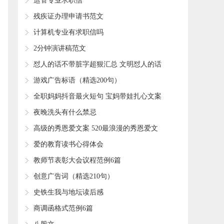
运管专业求职信
残疾证办理申请书范文
计算机专业有求职信吗
2分钟演讲稿范文
怼人的话不带脏字超狠汇总 文明怼人的话
(精选80句)
游戏广告标语（精选200句）
全职妈妈抖音最火短句 宝妈带娃扎心文案
(精选51句)
夜晚洗头有什么禁忌
高级的秀恩爱文案 520最浪漫的秀恩爱文
案
爱的教育读书心得体会
教师节表彰大会议程范例6篇
创意广告词（精选210句）
史铁生我与地坛读后感
商调函格式范例6篇