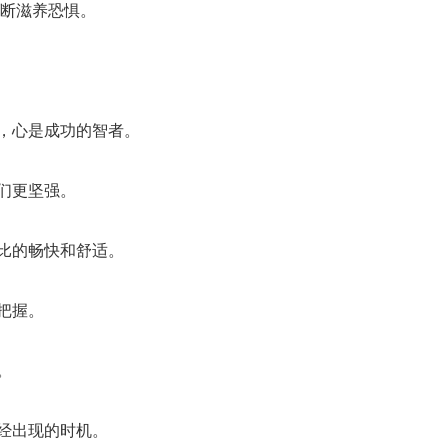
不断滋养恐惧。
人，心是成功的智者。
们更坚强。
无比的畅快和舒适。
把握。
。
经出现的时机。