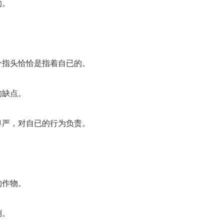
的。
个指头恰恰是指着自已的。
的缺点。
尊严，对自已的行为负责。
的作物。
倒。