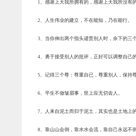
1、感谢上天我所拥有的，感谢上天我所没有
2、人生伟业的建立，不在能知，乃在能行。
3、当你伸出两个指头谴责别人时，佘下的三
4、勇于接受别人的批评，正好可以调整自己
5、记得三个尊：尊重自已，尊重别人，保持
6、平生不做皱眉事，世上应无切齿人。
7、人来自泥土而归于泥土，其实也是土地上
8、靠山山会倒，靠水水会流，靠自己永远不