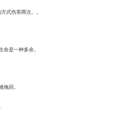
的方式伤害两次。。
，生命是一种多佘。
难挽回。
。