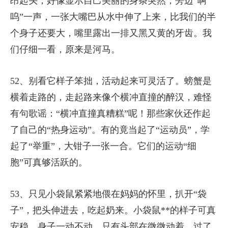
昂起头，好像显示自己美丽的身条突然，旁边“啊
呜”一声，一张大嘴巴从水中伸了上来，比我们的半
个身子还要大，嘴里露出一排又黑又黄的牙齿。我
们仔细一看，原来是河马。
52、别看它样子笨拙，活动起来可灵活了。螃蟹是
横着走路的，走起路来像个横冲直撞的醉汉，难怪
有句歌谣：“横冲直撞真糟糕”呢！那些家伙还作起
了自己的“热身运动”。有的竟当起了“运动员”，学
起了“举重”，大钳子一张一合。它们的运动“细
胞”可真够活跃的。
53、只见小袋鼠紧紧地偎在妈妈的怀里，扒开“袋
子”，把头伸进去，吃起奶来。小袋鼠**的样子可真
安稳，身子一动不动。只有头部在微微动着。过了