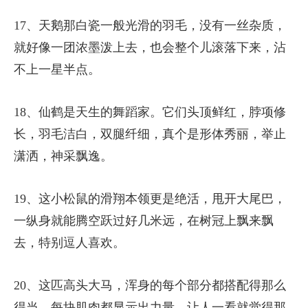
17、天鹅那白瓷一般光滑的羽毛，没有一丝杂质，
就好像一团浓墨泼上去，也会整个儿滚落下来，沾
不上一星半点。
18、仙鹤是天生的舞蹈家。它们头顶鲜红，脖项修
长，羽毛洁白，双腿纤细，真个是形体秀丽，举止
潇洒，神采飘逸。
19、这小松鼠的滑翔本领更是绝活，甩开大尾巴，
一纵身就能腾空跃过好几米远，在树冠上飘来飘
去，特别逗人喜欢。
20、这匹高头大马，浑身的每个部分都搭配得那么
得当，每块肌肉都显示出力量，让人一看就觉得那