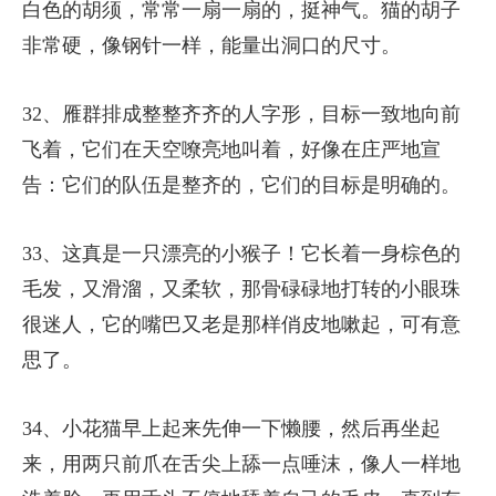
白色的胡须，常常一扇一扇的，挺神气。猫的胡子
非常硬，像钢针一样，能量出洞口的尺寸。
32、雁群排成整整齐齐的人字形，目标一致地向前
飞着，它们在天空嘹亮地叫着，好像在庄严地宣
告：它们的队伍是整齐的，它们的目标是明确的。
33、这真是一只漂亮的小猴子！它长着一身棕色的
毛发，又滑溜，又柔软，那骨碌碌地打转的小眼珠
很迷人，它的嘴巴又老是那样俏皮地嗽起，可有意
思了。
34、小花猫早上起来先伸一下懒腰，然后再坐起
来，用两只前爪在舌尖上舔一点唾沫，像人一样地