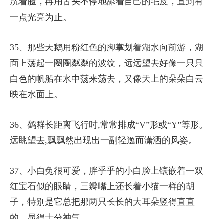
洗着脸，再用舌头不停地舔着自己的毛皮，直到有
一点光亮为止。
35、那些天鹅用粉红色的脚掌划着湖水向前游，湖
面上荡起一圈圈粼粼的波纹，远远望去好像一只只
白色的帆船在水中荡来荡去，又像天上的朵朵白云
映在水面上。
36、鹤群长距离飞行时,常常排成“V”形或“Y”等形。
远眺望去,飘飘然出现出一副轻逸而潇洒的风姿。
37、小白兔很可爱，胖乎乎的小白脸上镶嵌着一双
红宝石似的眼睛，三瓣嘴上还长着小猫一样的胡
子，特别是它总把那两只长长的大耳朵竖得直直
的，显得十分神气。