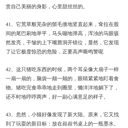
赏自己美丽的身影，心里甜丝丝的。
41、它荒草般芜杂的鬃毛倏地竖直起来，耷拉在股
间的尾巴刷地举平，马头嘣地弹高，浑浊的马眼骇
然发亮，干皱的上下嘴唇洞开错位，显然，它发现
了让它极度惊恐的危险，正要高声嘶鸣警呢
42、这只猪吃东西的时候，两个耳朵像大扇子一样
一扇一扇的，脑袋一颠一颠的，眼睛紧紧地盯着食
物。猪吃完食乖乖地走到圈里，懒洋洋地躺下了，
还不时地哼哼两声，好一副心满意足的样子。
43、忽然，小猫好像发现了新大陆。原来，它又找
到了玩耍的新目标：放在叔叔书桌上的一瓶墨水。