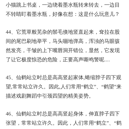
小猫跳上书桌，一边绕着墨水瓶转来转去，一边目
不转睛盯着墨水瓶，好像在想：这是什么玩意儿？
44、它荒草般芜杂的鬃毛倏地竖直起来，耷拉在股
间的尾巴刷地举平，马头嘣地弹高，浑浊的马眼骇
然发亮，干皱的上下嘴唇洞开错位，显然，它发现
了让它极度惊恐的危险，正要高声嘶鸣警呢....
45、仙鹤站立时总是高高竖起家体,蜷缩脖子四下观
望,常常站立许久。因此,人们常用“鹤立”、“鹤望”来
描述戏剧舞蹈中引颈四望的精美姿势。
46、仙鹤站立时总是高高竖起身体，伸直脖子四下
张望，常常站立许久。因此，人们常用“鹤立”、“鹤