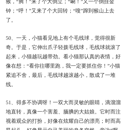
猴，“腾！”来了个大倒立；“唰！”又一个倒挂金
钟；“呼！”又来了个大回转；“嗖”蹿到猴山上去
了。
50、一天，小猫看见地上有个毛线球，觉得很新
奇。于是，它伸出爪子轻拨毛线球，毛线球就滚了
起来，小猫越玩越带劲。看小猫那认真的表情，好
像在想：“看你往哪里跑，我一定要抓住你！”小猫
紧追不舍，最后，毛线球越滚越小，散成了一堆
线。
51、得多不协调呀！一双大而灵敏的眼睛，滴溜溜
地直转，真像一个害羞、腼腆的大姑娘。它时而注
视着观众的打扮，好像在炫耀自己的漂亮；时而高