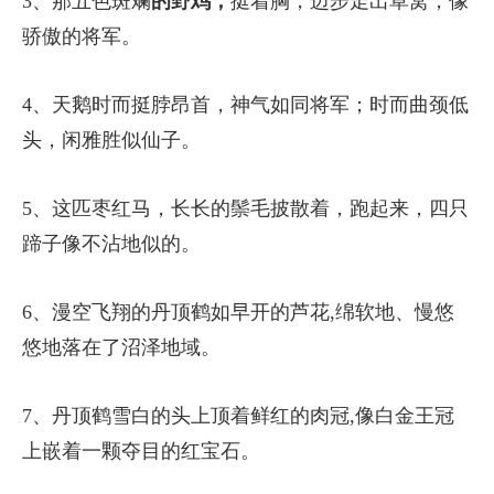
3、那五色斑斓
的野鸡，
挺着胸，迈步走出草窝，像
骄傲的将军。
4、天鹅时而挺脖昂首，神气如同将军；时而曲颈低
头，闲雅胜似仙子。
5、这匹枣红马，长长的鬃毛披散着，跑起来，四只
蹄子像不沾地似的。
6、漫空飞翔的丹顶鹤如早开的芦花,绵软地、慢悠
悠地落在了沼泽地域。
7、丹顶鹤雪白的头上顶着鲜红的肉冠,像白金王冠
上嵌着一颗夺目的红宝石。