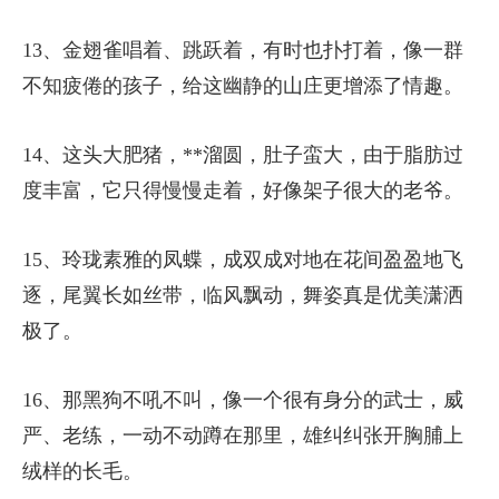
13、金翅雀唱着、跳跃着，有时也扑打着，像一群
不知疲倦的孩子，给这幽静的山庄更增添了情趣。
14、这头大肥猪，**溜圆，肚子蛮大，由于脂肪过
度丰富，它只得慢慢走着，好像架子很大的老爷。
15、玲珑素雅的凤蝶，成双成对地在花间盈盈地飞
逐，尾翼长如丝带，临风飘动，舞姿真是优美潇洒
极了。
16、那黑狗不吼不叫，像一个很有身分的武士，威
严、老练，一动不动蹲在那里，雄纠纠张开胸脯上
绒样的长毛。