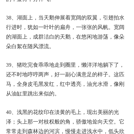
38、湖面上，当天鹅伸展着宽阔的双翼，引翅拍水
行进时，犹如一叶叶的扁舟，一张张的风帆。宽阔
的湖面上，成群洁白的天鹅，在悠闲地游荡，像朵
朵白絮在随风漂流。
39、猪吃完食乖乖地走到圈里，懒洋洋地躺下了，
还不时地哼哼两声，好一副心满意足的样子。这匹
马，全身皮毛黑发红，红中透亮，油光水滑，像刚
从油缸里跳出来似的。
40、浅黑的花纹印在淡黄的毛上，现出美丽的光
泽；头上那一对枝权般的角，骄傲地耸向天空。它
常常走到森林边的河滨，慢慢走进浅水中，低头欣