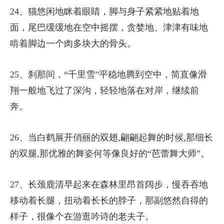
24、猫悠闲地眯着眼睛，脚与身子紧紧地贴着地
面，尾巴缓缓地在空中摇摆，贪婪地、津津有味地
啃着脚边一个肉多块大的骨头。
25、刹那间，“千里雪”平稳地腾到空中，简直像滑
翔一般地飞过了深沟，轻轻地落在对岸，继续前
奔。
26、当白鹤展开俏丽的双翅,翩翩起舞的时候,那细长
的双腿,那优雅的舞姿何等像良好的“芭蕾舞大师”。
27、长颈鹿清早起来在森林里昂首阔步，慢吞吞地
移动着长腿，扭动着长长的脖子，那副悠然自得的
样子，很像个在游逛吟诗的老夫子。