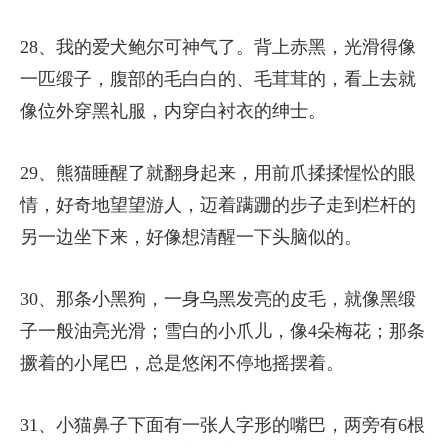
28、我的爱犬鲍尔可神气了。背上赤黑，光滑得像
一匹缎子，腹部的毛白白的、毛茸茸的，看上去就
像位外穿黑礼服，内穿白衬衣的绅士。
29、熊猫睡醒了就翻身起来，用前爪揉揉惺忪的眼
情，好奇地望望游人，迈着蹒跚的步子走到栏杆的
另一边坐下来，好像想清醒一下头脑似的。
30、那条小黑狗，一身乌黑发亮的皮毛，就像黑缎
子一般油亮光滑；雪白的小爪儿，像4朵梅花；那条
撅着的小尾巴，总是悠闲不停地摇摆着。
31、小猫鼻子下面有一张人字形的嘴巴，两旁有6根