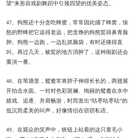
望”来形容戏剧舞蹈中引颈四望的优美姿态。
47、狗熊还十分贪吃蜂蜜，常常因此捅了蜂窝，恼
怒的野蜂把它追得老远，把贪馋的狗熊蜇得鼻青脸
肿。狗熊一边跑，一边乱抓脑袋，有时还痛得直
叫。再过几天，被蜇的地方消肿了，这种闹剧还会
重演一番。
48、在苇塘里，鸳鸯常将脖子伸得长长的，两翅展
开拍击水面。一对对色彩斑斓、绚丽的鸳鸯在水中
嬉戏、追逐、并肩畅游，时而发出“咕枣咕枣咕”的
低沉而柔美的叫声，好像情侣在窃窃私语。
49、在观众的笑声中，铁链上站着的这只黄毛小