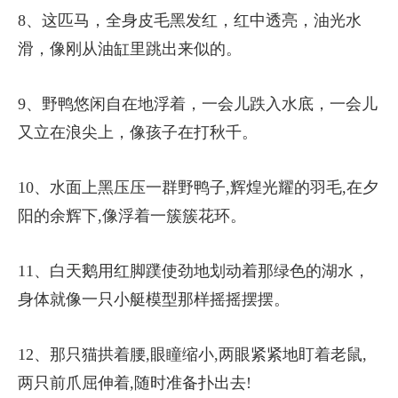
8、这匹马，全身皮毛黑发红，红中透亮，油光水
滑，像刚从油缸里跳出来似的。
9、野鸭悠闲自在地浮着，一会儿跌入水底，一会儿
又立在浪尖上，像孩子在打秋千。
10、水面上黑压压一群野鸭子,辉煌光耀的羽毛,在夕
阳的余辉下,像浮着一簇簇花环。
11、白天鹅用红脚蹼使劲地划动着那绿色的湖水，
身体就像一只小艇模型那样摇摇摆摆。
12、那只猫拱着腰,眼瞳缩小,两眼紧紧地盯着老鼠,
两只前爪屈伸着,随时准备扑出去!