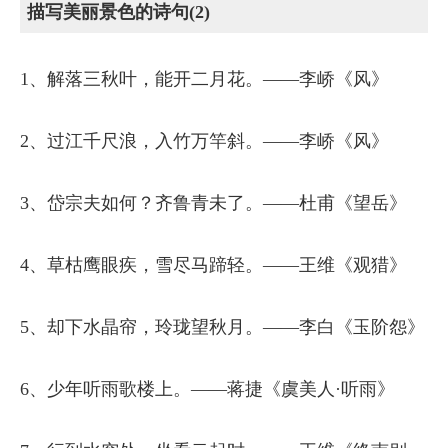
描写美丽景色的诗句(2)
1、解落三秋叶，能开二月花。——李峤《风》
2、过江千尺浪，入竹万竿斜。——李峤《风》
3、岱宗夫如何？齐鲁青未了。——杜甫《望岳》
4、草枯鹰眼疾，雪尽马蹄轻。——王维《观猎》
5、却下水晶帘，玲珑望秋月。——李白《玉阶怨》
6、少年听雨歌楼上。——蒋捷《虞美人·听雨》