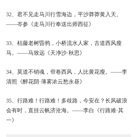
32、君不见走马川行雪海边，平沙莽莽黄入天。
——岑参《走马川行奉送出师西征》
33、枯藤老树昏鸦，小桥流水人家，古道西风瘦
马。——马致远《天净沙·秋思》
34、莫道不销魂，帘卷西风，人比黄花瘦。——李
清照《醉花阴·薄雾浓云愁永昼》
35、行路难！行路难！多歧路，今安在？长风破浪
会有时，直挂云帆济沧海。——李白《行路难·其
一》