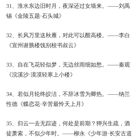
31、淮水东边旧时月，夜深还过女墙来。——刘禹
锡《金陵五题·石头城》
32、长风万里送秋雁，对此可以酣高楼。——李白
《宣州谢脁楼饯别校书叔云》
33、自在飞花轻似梦，无边丝雨细如愁。——秦观
《浣溪沙·漠漠轻寒上小楼》
34、若似月轮终皎洁，不辞冰雪为卿热。——纳兰
性德《蝶恋花·辛苦最怜天上月》
35、归云一去无踪迹，何处是前期？狎兴生疏，酒
徒萧索，不似少年时。——柳永《少年游·长安古道