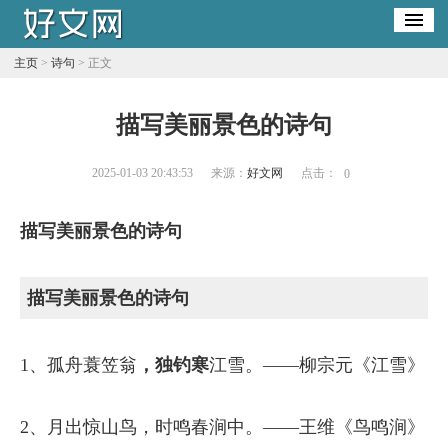
主页
>
诗句
> 正文
描写美丽景色的诗句
2025-01-03 20:43:53
来源：
好文网
点击：
0
描写美丽景色的诗句
描写美丽景色的诗句
1、孤舟蓑笠翁
，独钓寒
江雪。——柳宗元《江雪》
2、月出惊山鸟，时鸣春涧中。——王维《鸟鸣涧》