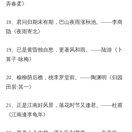
弄春柔》
18、君问归期未有期，巴山夜雨涨秋池。——李商
隐《夜雨寄北》
19、已是黄昏独自愁，更著风和雨。——陆游《卜
算子·咏梅》
20、榆柳荫后檐，桃李罗堂前。——陶渊明《归园
田居·其一》
21、正是江南好风景，落花时节又逢君。——杜甫
《江南逢李龟年》