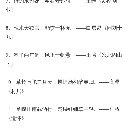
7、行到水穷处，坐看云起时。——王维《终南别
业》
8、晚来天欲雪，能饮一杯无。——白居易《问刘十
九》
9、潮平两岸阔，风正一帆悬。——王湾《次北固山
下》
10、草长莺飞二月天，拂堤杨柳醉春烟。——高鼎
《村居》
11、落魄江南载酒行，楚腰纤细掌中轻。——杜牧
《遣怀》