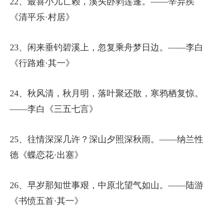
22、最喜小儿亡赖，溪头卧剥莲蓬。——辛弃疾
《清平乐·村居》
23、闲来垂钓碧溪上，忽复乘舟梦日边。——李白
《行路难·其一》
24、秋风清，秋月明，落叶聚还散，寒鸦栖复惊。
——李白《三五七言》
25、往情深深几许？深山夕照深秋雨。——纳兰性
德《蝶恋花·出塞》
26、早岁那知世事艰，中原北望气如山。——陆游
《书愤五首·其一》