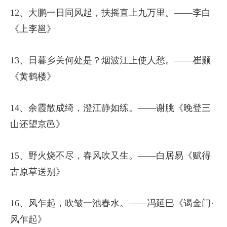
12、大鹏一日同风起，扶摇直上九万里。——李白
《上李邕》
13、日暮乡关何处是？烟波江上使人愁。——崔颢
《黄鹤楼》
14、余霞散成绮，澄江静如练。——谢朓《晚登三
山还望京邑》
15、野火烧不尽，春风吹又生。——白居易《赋得
古原草送别》
16、风乍起，吹皱一池春水。——冯延巳《谒金门·
风乍起》