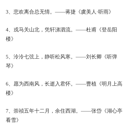
3、悲欢离合总无情。——蒋捷《虞美人·听雨》
4、戎马关山北，凭轩涕泗流。——杜甫《登岳阳
楼》
5、泠泠七弦上，静听松风寒。——刘长卿《听弹
琴》
6、愿为西南风，长逝入君怀。——曹植《明月上高
楼》
7、崇祯五年十二月，余住西湖。——张岱《湖心亭
看雪》