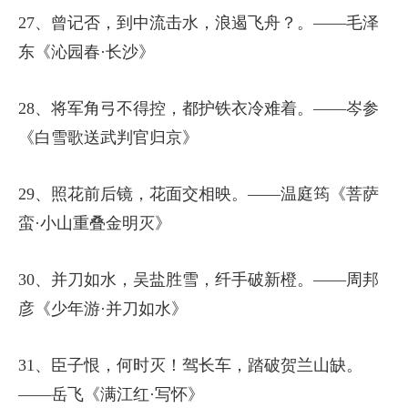
27、曾记否，到中流击水，浪遏飞舟？。——毛泽
东《沁园春·长沙》
28、将军角弓不得控，都护铁衣冷难着。——岑参
《白雪歌送武判官归京》
29、照花前后镜，花面交相映。——温庭筠《菩萨
蛮·小山重叠金明灭》
30、并刀如水，吴盐胜雪，纤手破新橙。——周邦
彦《少年游·并刀如水》
31、臣子恨，何时灭！驾长车，踏破贺兰山缺。
——岳飞《满江红·写怀》