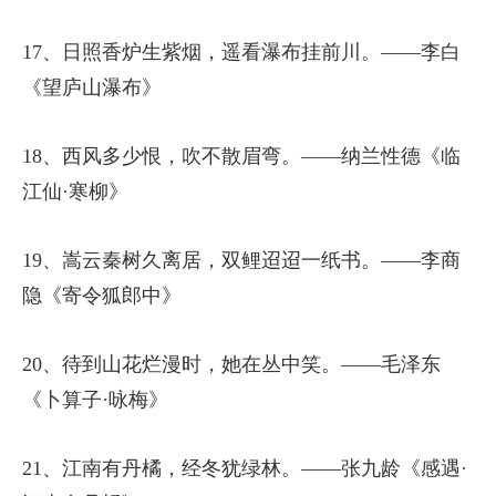
17、日照香炉生紫烟，遥看瀑布挂前川。——李白
《望庐山瀑布》
18、西风多少恨，吹不散眉弯。——纳兰性德《临
江仙·寒柳》
19、嵩云秦树久离居，双鲤迢迢一纸书。——李商
隐《寄令狐郎中》
20、待到山花烂漫时，她在丛中笑。——毛泽东
《卜算子·咏梅》
21、江南有丹橘，经冬犹绿林。——张九龄《感遇·