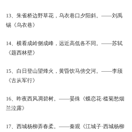
13、朱雀桥边野草花，乌衣巷口夕阳斜。——刘禹
锡《乌衣巷》
14、横看成岭侧成峰，远近高低各不同。——苏轼
《题西林壁》
15、白日登山望烽火，黄昏饮马傍交河。——李颀
《古从军行》
16、昨夜西风凋碧树。——晏殊《蝶恋花·槛菊愁烟
兰泣露》
17、西城杨柳弄春柔。——秦观《江城子·西城杨柳