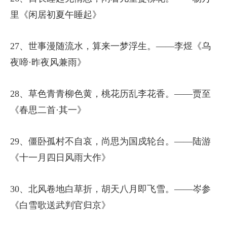
里《闲居初夏午睡起》
27、世事漫随流水，算来一梦浮生。——李煜《乌
夜啼·昨夜风兼雨》
28、草色青青柳色黄，桃花历乱李花香。——贾至
《春思二首·其一》
29、僵卧孤村不自哀，尚思为国戍轮台。——陆游
《十一月四日风雨大作》
30、北风卷地白草折，胡天八月即飞雪。——岑参
《白雪歌送武判官归京》