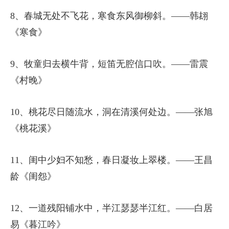
8、春城无处不飞花，寒食东风御柳斜。——韩翃
《寒食》
9、牧童归去横牛背，短笛无腔信口吹。——雷震
《村晚》
10、桃花尽日随流水，洞在清溪何处边。——张旭
《桃花溪》
11、闺中少妇不知愁，春日凝妆上翠楼。——王昌
龄《闺怨》
12、一道残阳铺水中，半江瑟瑟半江红。——白居
易《暮江吟》