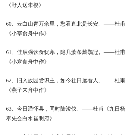
《野人送朱樱》
60、云白山青万余里，愁看直北是长安。——杜甫
《小寒食舟中作》
61、佳辰强饮食犹寒，隐几萧条戴鹖冠。——杜甫
《小寒食舟中作》
62、旧入故园尝识主，如今社日远看人。——杜甫
《燕子来舟中作》
63、今日潘怀县，同时陆浚仪。——杜甫《九日杨
奉先会白水崔明府》