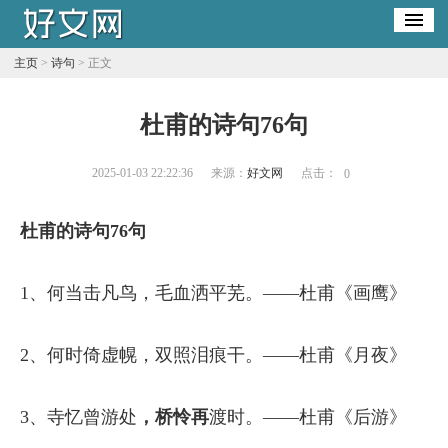
主页
>
诗句
> 正文
杜甫的诗句76句
2025-01-03 22:22:36
来源：
好文网
点击：
0
杜甫的诗句76句
1、何当击凡鸟，毛血洒平芜。——杜甫《画鹰》
2、何时倚虚幌，双照泪痕干。——杜甫《月夜》
3、寺忆曾游处
，桥怜再
渡时。——杜甫《后游》