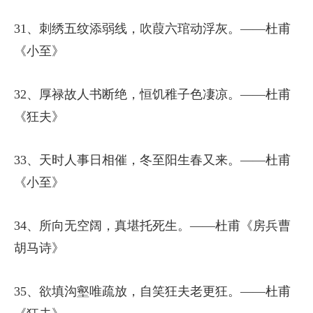
31、刺绣五纹添弱线，吹葭六琯动浮灰。——杜甫
《小至》
32、厚禄故人书断绝，恒饥稚子色凄凉。——杜甫
《狂夫》
33、天时人事日相催，冬至阳生春又来。——杜甫
《小至》
34、所向无空阔，真堪托死生。——杜甫《房兵曹
胡马诗》
35、欲填沟壑唯疏放，自笑狂夫老更狂。——杜甫