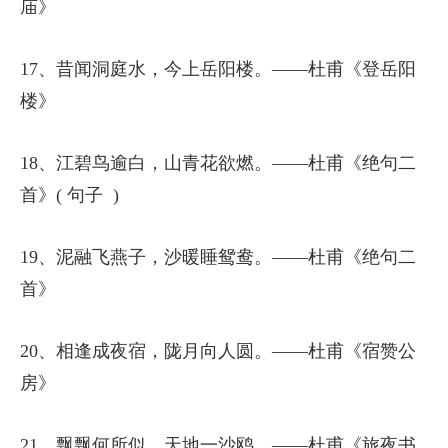
庙》
17、昔闻洞庭水，今上岳阳楼。——杜甫《登岳阳
楼》
18、江碧鸟逾白，山青花欲燃。——杜甫《绝句二
首》( 句子 )
19、泥融飞燕子，沙暖睡鸳鸯。——杜甫《绝句二
首》
20、相逢成夜宿，陇月向人圆。——杜甫《宿赞公
房》
21、飘飘何所似，天地一沙鸥。——杜甫《旅夜书