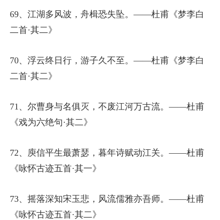
69、江湖多风波，舟楫恐失坠。——杜甫《梦李白
二首·其二》
70、浮云终日行，游子久不至。——杜甫《梦李白
二首·其二》
71、尔曹身与名俱灭，不废江河万古流。——杜甫
《戏为六绝句·其二》
72、庾信平生最萧瑟，暮年诗赋动江关。——杜甫
《咏怀古迹五首·其一》
73、摇落深知宋玉悲，风流儒雅亦吾师。——杜甫
《咏怀古迹五首·其二》