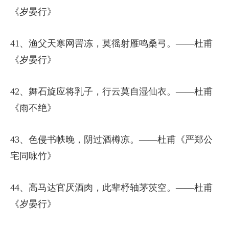
《岁晏行》
41、渔父天寒网罟冻，莫徭射雁鸣桑弓。——杜甫
《岁晏行》
42、舞石旋应将乳子，行云莫自湿仙衣。——杜甫
《雨不绝》
43、色侵书帙晚，阴过酒樽凉。——杜甫《严郑公
宅同咏竹》
44、高马达官厌酒肉，此辈杼轴茅茨空。——杜甫
《岁晏行》