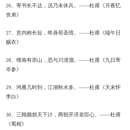
26、寄书长不达，况乃未休兵。——杜甫《月夜忆
舍弟》
27、意内称长短，终身荷圣情。——杜甫《端午日
赐衣》
28、维南有崇山，恐与川浸溜。——杜甫《九日寄
岑参》
29、鸿雁几时到，江湖秋水多。——杜甫《天末怀
李白》
30、三顾频烦天下计，两朝开济老臣心。——杜甫
《蜀相》