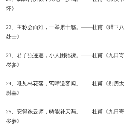
怀》
22、主称会面难，一举累十觞。——杜甫《赠卫八
处士》
23、君子强逶迤，小人困驰骤。——杜甫《九日寄
岑参》
24、唯见林花落，莺啼送客闻。——杜甫《别房太
尉墓》
25、安得诛云师，畴能补天漏。——杜甫《九日寄
岑参》