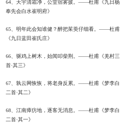
64、天宇清霜净，公堂宿雾披。——杜甫《九日杨
奉先会白水崔明府》
65、明年此会知谁健？醉把茱萸仔细看。——杜甫
《九日蓝田崔氏庄》
66、驱鸡上树木，始闻叩柴荆。——杜甫《羌村三
首·其三》
67、孰云网恢恢，将老身反累。——杜甫《梦李白
二首·其二》
68、江南瘴疠地，逐客无消息。——杜甫《梦李白
二首·其一》