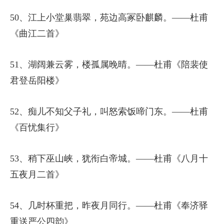
50、江上小堂巢翡翠，苑边高冢卧麒麟。——杜甫
《曲江二首》
51、湖阔兼云雾，楼孤属晚晴。——杜甫《陪裴使
君登岳阳楼》
52、痴儿不知父子礼，叫怒索饭啼门东。——杜甫
《百忧集行》
53、稍下巫山峡，犹衔白帝城。——杜甫《八月十
五夜月二首》
54、几时杯重把，昨夜月同行。——杜甫《奉济驿
重送严公四韵》