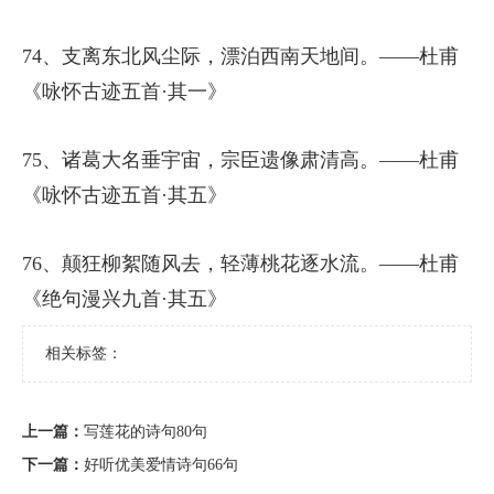
74、支离东北风尘际，漂泊西南天地间。——杜甫
《咏怀古迹五首·其一》
75、诸葛大名垂宇宙，宗臣遗像肃清高。——杜甫
《咏怀古迹五首·其五》
76、颠狂柳絮随风去，轻薄桃花逐水流。——杜甫
《绝句漫兴九首·其五》
相关标签：
上一篇：
写莲花的诗句80句
下一篇：
好听优美爱情诗句66句