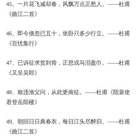
45、一片花飞减却春，风飘万点正愁人。——杜甫
《曲江二首》
46、即今倏忽已五十，坐卧只多少行立。——杜甫
《百忧集行》
47、已诉征求贫到骨，正思戎马泪盈巾。——杜甫
《又呈吴郎》
48、敢违渔父问，从此更南征。——杜甫《陪裴使
君登岳阳楼》
49、朝回日日典春衣，每日江头尽醉归。——杜甫
《曲江二首》