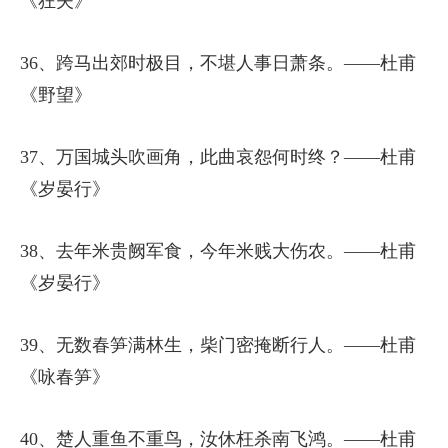
《狂夫》
36、跨马出郊时极目，不堪人事日萧条。——杜甫
《野望》
37、万国城头吹画角，此曲哀怨何时终？——杜甫
《岁晏行》
38、去年米贵阙军食，今年米贱大伤农。——杜甫
《岁晏行》
39、无数春笋满林生，柴门密掩断行人。——杜甫
《咏春笋》
40、楚人重鱼不重鸟，汝休枉杀南飞鸿。——杜甫