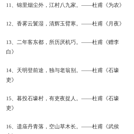
11、锦里烟尘外，江村八九家。——杜甫《为农》
12、香雾云鬟湿，清辉玉臂寒。——杜甫《月夜》
13、二年客东都，所历厌机巧。——杜甫《赠李
白》
14、天明登前途，独与老翁别。——杜甫《石壕
吏》
15、暮投石壕村，有吏夜捉人。——杜甫《石壕
吏》
16、遗庙丹青落，空山草木长。——杜甫《武侯