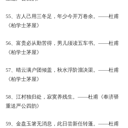
55、古人己用三冬足，年少今开万卷余。——杜甫
《柏学士茅屋》
56、富贵必从勤苦得，男儿须读五车书。——杜甫
《柏学士茅屋》
57、晴云满户团倾盖，秋水浮阶溜决渠。——杜甫
《柏学士茅屋》
58、江村独归处，寂寞养残生。——杜甫《奉济驿
重送严公四韵》
59、金盘玉箸无消息，此日尝新任转蓬。——杜甫