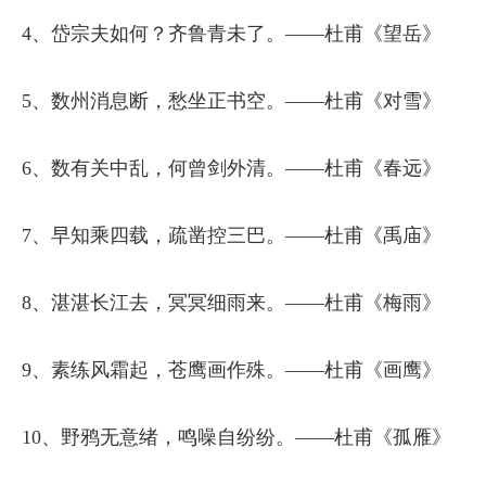
4、岱宗夫如何？齐鲁青未了。——杜甫《望岳》
5、数州消息断，愁坐正书空。——杜甫《对雪》
6、数有关中乱，何曾剑外清。——杜甫《春远》
7、早知乘四载，疏凿控三巴。——杜甫《禹庙》
8、湛湛长江去，冥冥细雨来。——杜甫《梅雨》
9、素练风霜起，苍鹰画作殊。——杜甫《画鹰》
10、野鸦无意绪，鸣噪自纷纷。——杜甫《孤雁》